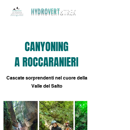
HYDRO
VERT
&TREK
375 6163515
hydroverttrek@gmail.com
CANYONING
A ROCCARANIERI
Cascate sorprendenti nel cuore della
Valle del Salto