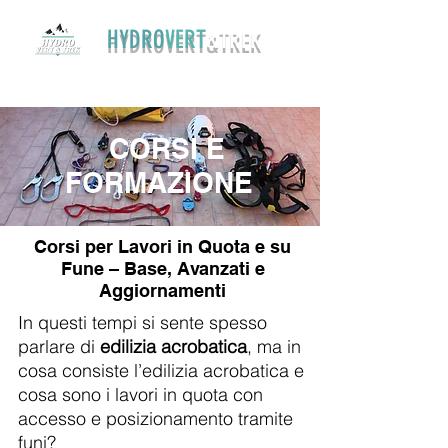
HYDRO
VERT
&TREK
375 6163515
hydroverttrek@gmail.com
CORSI E
FORMAZIONE
Corsi per Lavori in Quota e su
Fune – Base, Avanzati e
Aggiornamenti
In questi tempi si sente spesso
parlare di
edilizia acrobatica
, ma in
cosa consiste l’edilizia acrobatica e
cosa sono i lavori in quota con
accesso e posizionamento tramite
funi?