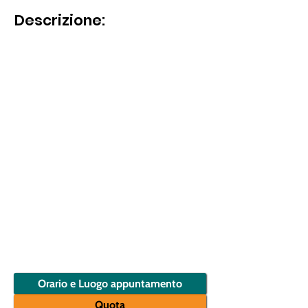
Descrizione:
Ai piedi del Monte Velino,
tra pareti
rocciose e cieli attraversati dalle
aquile, si apre un sentiero che porta
ad un angolo nascosto d'Abruzzo: le
Grotte di San Benedetto
dominano
la piana del Fucino
, come un balcone
naturale sospeso nel silenzio.
Un trekking tra boschi e panorami
aperti e sorprendenti.
Nb:
Questo trekking non è adatto a
chi soffre di vertigini.
Orario e Luogo appuntamento
Quota