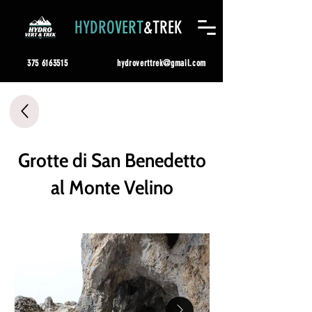
HYDRO
VERT
&TREK
375 6163515
hydroverttrek@gmail.com
Grotte di San Benedetto
al Monte Velino