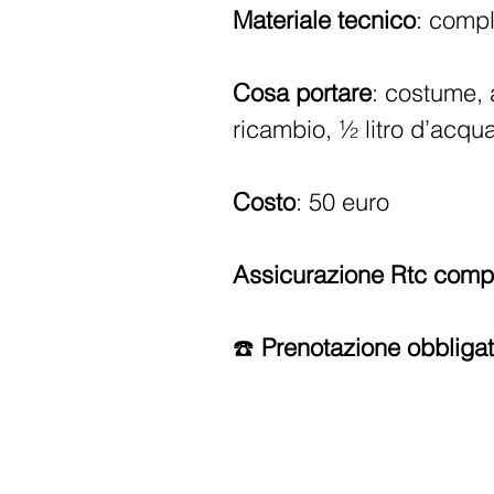
Materiale tecnico
: compl
Cosa portare
: costume, 
ricambio, ½ litro d’acqu
Costo
: 50 euro
Assicurazione Rtc comp
☎️
Prenotazione obbligat
CON