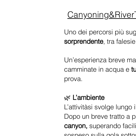
Canyoning&River
Uno dei percorsi più sug
sorprendente
, tra fales
Un’esperienza breve ma
camminate in acqua e
tu
prova.
🌿
L’ambiente
L’attivitàsi svolge lungo 
Dopo un breve tratto a pi
canyon,
superando facili
sospeso sulla gola sottos