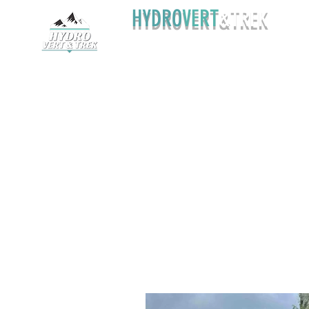
HYDRO
VERT
&TREK
375 6163515
hy