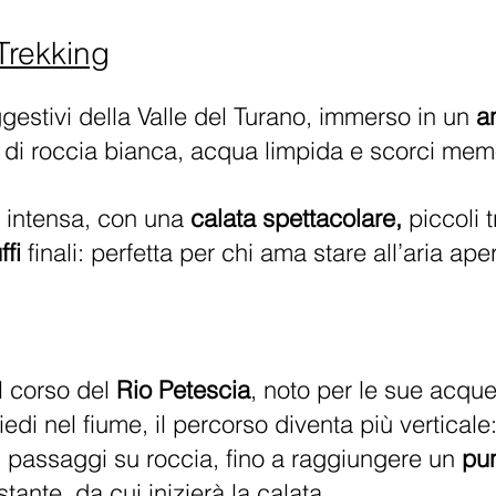
Trekking
gestivi della Valle del Turano, immerso in un
a
ie di roccia bianca, acqua limpida e scorci memo
 intensa, con una
calata spettacolare,
piccoli t
ffi
finali: perfetta per chi ama stare all’aria ape
il corso del
Rio Petescia
, noto per le sue acque
edi nel fiume, il percorso diventa più verticale
 passaggi su roccia, fino a raggiungere un
pu
tante, da cui inizierà la calata.