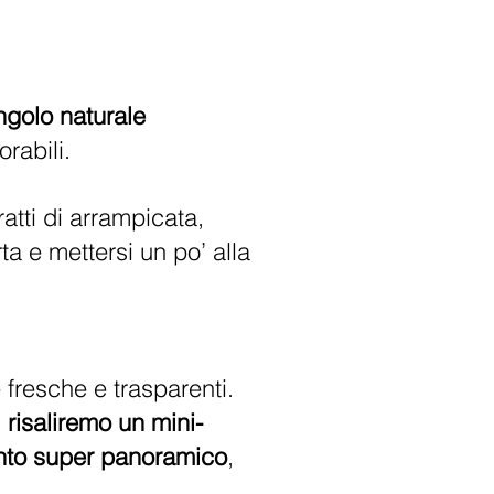
ngolo naturale
rabili.
ratti di arrampicata,
rta e mettersi un po’ alla
 fresche e trasparenti.
:
risaliremo un mini-
nto super panoramico
,