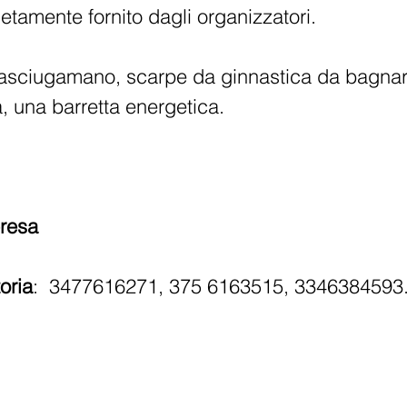
etamente fornito dagli organizzatori.
asciugamano, scarpe da ginnastica da bagnare 
a,
una barretta energetica
.
resa
oria
: 3477616271, 375 6163515, 3346384593
TATTI
F