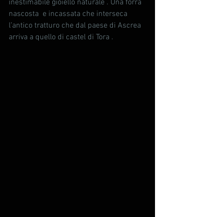
inestimabile gioiello naturale . Una forra 
nascosta  e incassata che interseca 
l’antico tratturo che dal paese di Ascrea 
arriva a quello di castel di Tora .