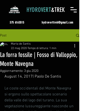
HYDRO
VERT
&TREK
375 6163515
hydroverttrek@gmail.com
Post
Marta de Santis
22 mag 2020
Tempo di lettura: 1 min
La forra fossile | Fosso di Valloppio,
Monte Navegna
Aggiornamento:
3 giu 2020
August 14, 2017| Paolo De Santis
Le coste occidentali del Monte Navegna 
si ergono sullo spettacolare scenario 
della valle del lago del turano. La sua 
vegetazione lussureggiante nasconde un 